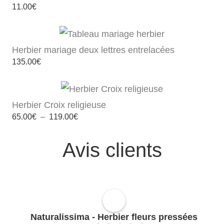
11.00
€
Herbier mariage deux lettres entrelacées
135.00
€
Herbier Croix religieuse
Plage
65.00
€
–
119.00
€
de
prix :
65.00€
Avis clients
à
119.00€
Naturalissima - Herbier fleurs pressées