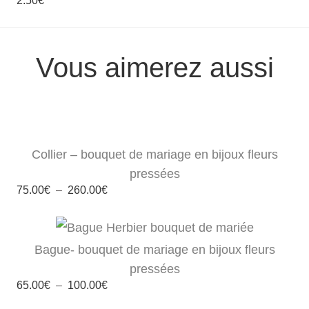
2.50
€
Vous aimerez aussi
Collier – bouquet de mariage en bijoux fleurs
pressées
Plage
75.00
€
–
260.00
€
de
prix :
75.00€
à
260.00€
Bague- bouquet de mariage en bijoux fleurs
pressées
Plage
65.00
€
–
100.00
€
de
prix :