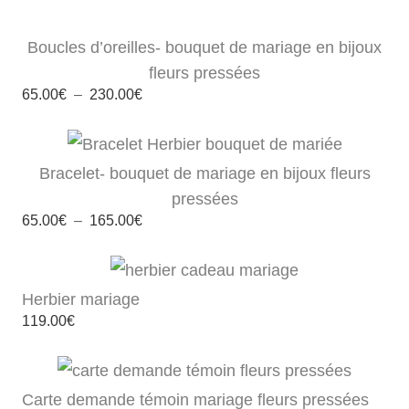
65.00€
à
100.00€
Boucles d’oreilles- bouquet de mariage en bijoux
fleurs pressées
Plage
65.00
€
–
230.00
€
de
prix :
65.00€
à
230.00€
Bracelet- bouquet de mariage en bijoux fleurs
pressées
Plage
65.00
€
–
165.00
€
de
prix :
65.00€
à
165.00€
Herbier mariage
119.00
€
Carte demande témoin mariage fleurs pressées