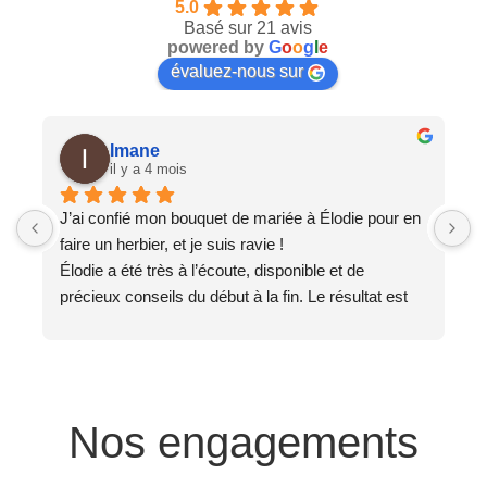
5.0
Basé sur 21 avis
powered by
G
o
o
g
l
e
évaluez-nous sur
Imane
il y a 4 mois
J’ai confié mon bouquet de mariée à Élodie pour en 
T
faire un herbier, et je suis ravie !
J
Élodie a été très à l’écoute, disponible et de 
e
précieux conseils du début à la fin. Le résultat est 
e
magnifique, exactement comme je l’imaginais ✨
L
Un grand merci 🙏
c
S
Nos engagements