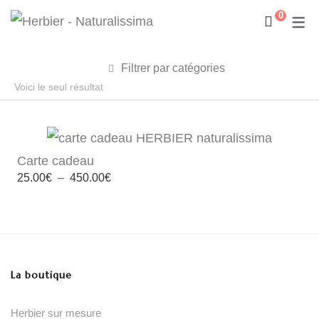
0
Filtrer par catégories
Voici le seul résultat
Carte cadeau
Plage
25.00
€
–
450.00
€
de
prix :
25.00€
à
450.00€
La boutique
Herbier sur mesure