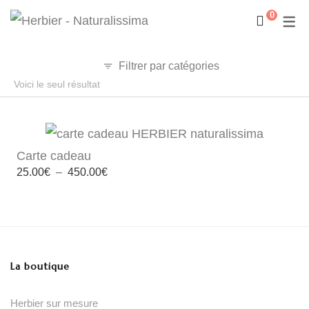
0
Filtrer par catégories
Voici le seul résultat
Carte cadeau
Plage
25.00
€
–
450.00
€
de
prix :
25.00€
à
450.00€
La boutique
Herbier sur mesure