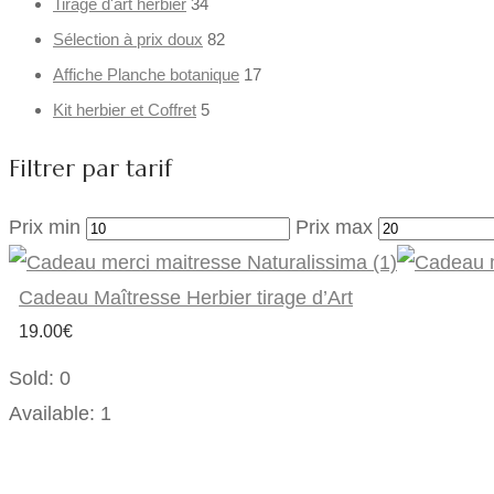
Tirage d'art herbier
34
Sélection à prix doux
82
Affiche Planche botanique
17
Kit herbier et Coffret
5
Filtrer par tarif
Prix min
Prix max
Cadeau Maîtresse Herbier tirage d’Art
19.00
€
Sold:
0
Available:
1