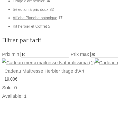
Tirage d'art herbier
34
Sélection à prix doux
82
Affiche Planche botanique
17
Kit herbier et Coffret
5
Filtrer par tarif
Prix min
Prix max
Cadeau Maîtresse Herbier tirage d’Art
19.00
€
Sold:
0
Available:
1