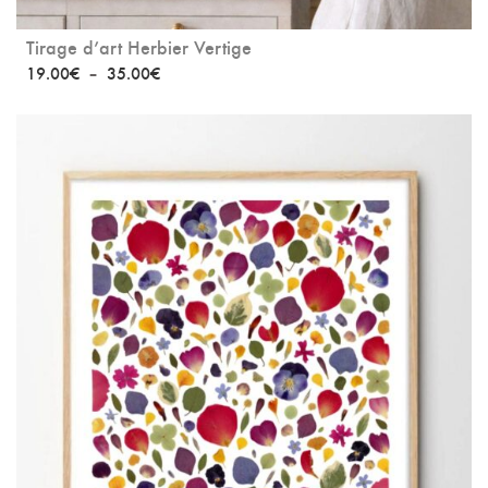
Tirage d’art Herbier Vertige
Plage
19.00
€
–
35.00
€
de
prix :
19.00€
à
35.00€