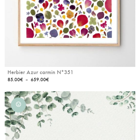
Herbier Azur carmin N*351
Plage
85.00
€
–
659.00
€
de
prix :
85.00€
à
659.00€