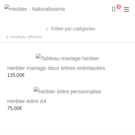
0
Filtrer par catégories
Trié
2 résultats affichés
du
plus
récent
Herbier mariage deux lettres entrelacées
au
135.00
€
plus
ancien
Herbier lettre A4
75.00
€