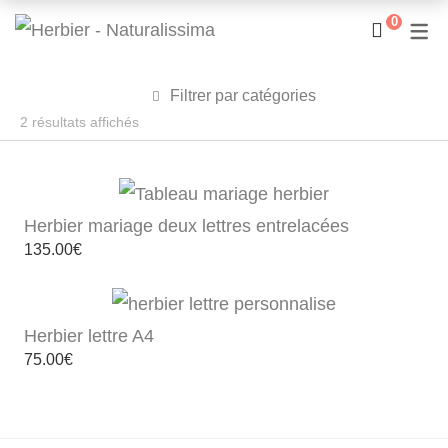
0
Filtrer par catégories
Trié
2 résultats affichés
du
plus
récent
Herbier mariage deux lettres entrelacées
au
135.00
€
plus
ancien
Herbier lettre A4
75.00
€