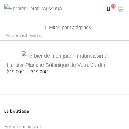
0
Filtrer par catégories
Voici le seul résultat
Herbier Planche Botanique de Votre Jardin
Plage
219.00
€
–
319.00
€
de
prix :
219.00€
à
319.00€
La boutique
Herbier sur mesure