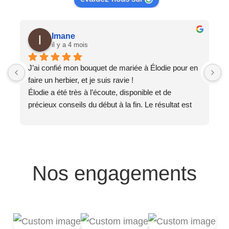
Imane
il y a 4 mois
J’ai confié mon bouquet de mariée à Élodie pour en 
T
faire un herbier, et je suis ravie !
J
Élodie a été très à l’écoute, disponible et de 
e
précieux conseils du début à la fin. Le résultat est 
e
magnifique, exactement comme je l’imaginais ✨
L
Un grand merci 🙏
c
S
Nos engagements