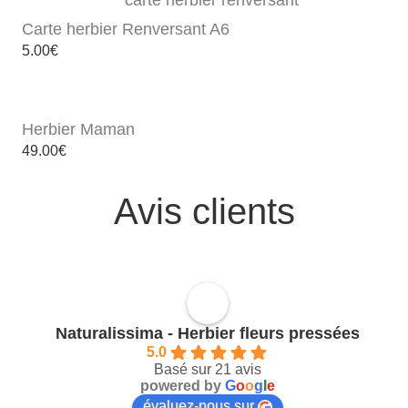
Carte herbier Renversant A6
5.00
€
Herbier Maman
49.00
€
Avis clients
Naturalissima - Herbier fleurs pressées
5.0
Basé sur 21 avis
powered by
G
o
o
g
l
e
évaluez-nous sur