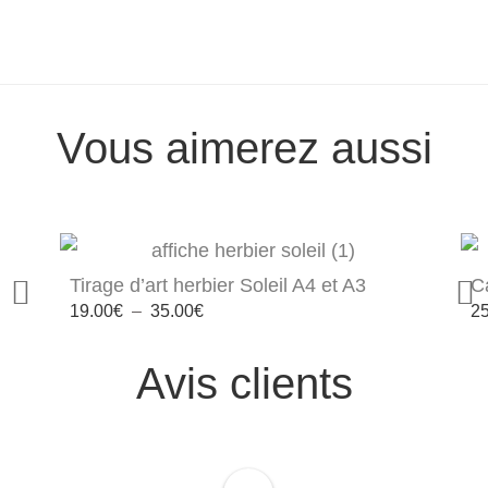
Vous aimerez aussi
Tirage d’art herbier Soleil A4 et A3
C
Plage
19.00
€
–
35.00
€
25
de
prix :
19.00€
Avis clients
à
35.00€