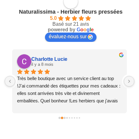
Naturalissima - Herbier fleurs pressées
5.0
Basé sur 21 avis
powered by
G
o
o
g
l
e
évaluez-nous sur
Charlotte Lucie
il y a 8 mois
 
Très belle boutique avec un service client au top 
N
!J'ai commandé des étiquettes pour mes cadeaux : 
d
t 
elles sont arrivées très vite et divinement 
f
emballées. Quel bonheur !Les herbiers que j'avais 
a
acheté lors de précédentes commandes ont tous 
r
été grandement appréciés. Succès garanti !
r
p