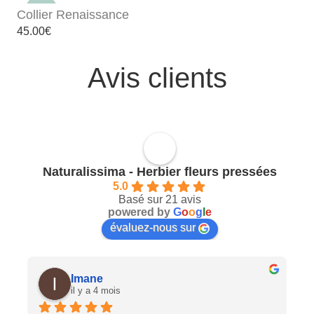
Collier Renaissance
45.00
€
Avis clients
Naturalissima - Herbier fleurs pressées
5.0
Basé sur 21 avis
powered by
G
o
o
g
l
e
évaluez-nous sur
Imane
il y a 4 mois