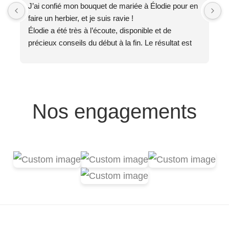
J’ai confié mon bouquet de mariée à Élodie pour en 
T
faire un herbier, et je suis ravie !
J
Élodie a été très à l’écoute, disponible et de 
e
précieux conseils du début à la fin. Le résultat est 
e
magnifique, exactement comme je l’imaginais ✨
L
Un grand merci 🙏
c
S
Nos engagements