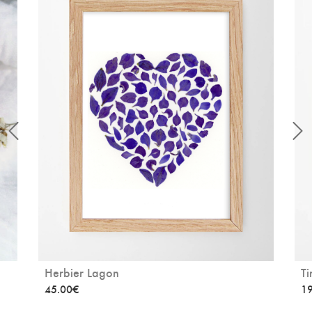
Herbier Lagon
Ti
45.00
€
19