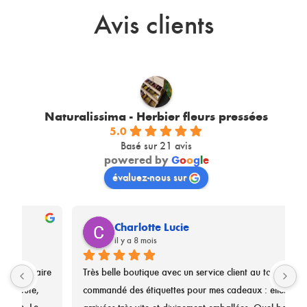
Avis clients
Naturalissima - Herbier fleurs pressées
5.0
Basé sur 21 avis
powered by
G
o
o
g
l
e
évaluez-nous sur
Charlotte Lucie
il y a 8 mois
e 
Très belle boutique avec un service client au top !J'ai 
N
commandé des étiquettes pour mes cadeaux : elles sont 
n
arrivées très vite et divinement emballées. Quel bonheur 
r