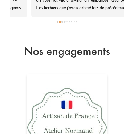
s 
!Les herbiers que j'avais acheté lors de précédentes 
c
commandes ont tous été grandement appréciés. Succès 
p
garanti !
a
Nos engagements