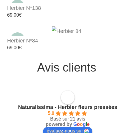
Herbier N*138
69.00
€
Herbier N*84
69.00
€
Avis clients
Naturalissima - Herbier fleurs pressées
5.0
Basé sur 21 avis
powered by
G
o
o
g
l
e
évaluez-nous sur