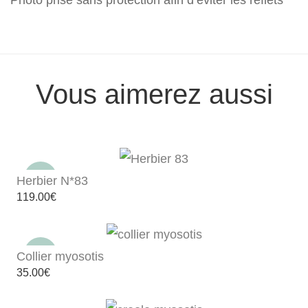
Photo prise sans protection afin d’éviter les reflets
Vous aimerez aussi
Herbier N*83
119.00
€
Collier myosotis
35.00
€