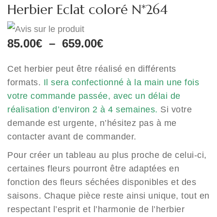
Herbier Eclat coloré N*264
Plage
85.00
€
–
659.00
€
de
prix :
Cet herbier peut être réalisé en différents
85.00€
formats.
Il sera confectionné à la main une fois
à
votre commande passée, avec un délai de
659.00€
réalisation d’environ 2 à 4 semaines.
Si votre
demande est urgente, n’hésitez pas à me
contacter avant de commander.
Pour créer un tableau au plus proche de celui-ci,
certaines fleurs pourront être adaptées en
fonction des fleurs séchées disponibles et des
saisons. Chaque pièce reste ainsi unique, tout en
respectant l’esprit et l’harmonie de l’herbier