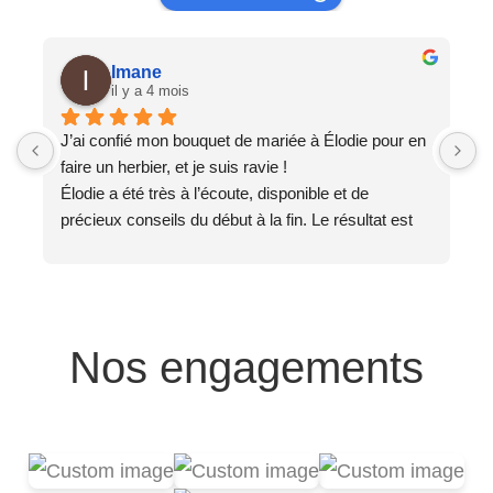
Imane
il y a 4 mois
J’ai confié mon bouquet de mariée à Élodie pour en 
T
faire un herbier, et je suis ravie !
J
Élodie a été très à l’écoute, disponible et de 
e
précieux conseils du début à la fin. Le résultat est 
e
magnifique, exactement comme je l’imaginais ✨
L
Un grand merci 🙏
c
S
Nos engagements