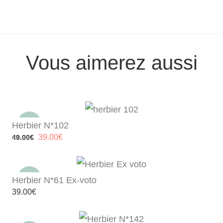
Vous aimerez aussi
Herbier N*102
Le
Le
39.00
€
49.00
€
prix
prix
initial
actuel
était :
est :
49.00€.
39.00€.
Herbier N*61 Ex-voto
39.00
€