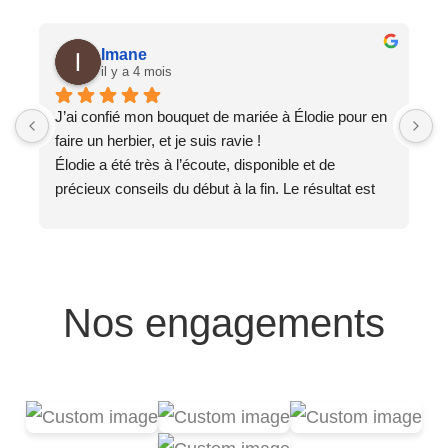
Imane
il y a 4 mois
J’ai confié mon bouquet de mariée à Élodie pour en 
T
faire un herbier, et je suis ravie !
J
Élodie a été très à l’écoute, disponible et de 
e
précieux conseils du début à la fin. Le résultat est 
e
magnifique, exactement comme je l’imaginais ✨
L
Un grand merci 🙏
c
S
Nos engagements