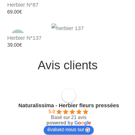
Herbier N*87
69.00
€
Herbier N*137
39.00
€
Avis clients
Naturalissima - Herbier fleurs pressées
5.0
Basé sur 21 avis
powered by
G
o
o
g
l
e
évaluez-nous sur