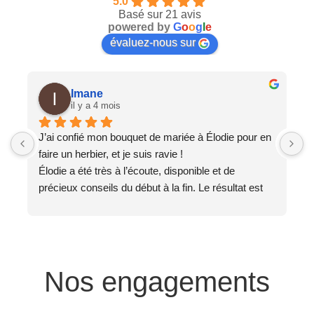
5.0
Basé sur 21 avis
powered by
G
o
o
g
l
e
évaluez-nous sur
Imane
il y a 4 mois
J’ai confié mon bouquet de mariée à Élodie pour en 
T
faire un herbier, et je suis ravie !
J
Élodie a été très à l’écoute, disponible et de 
e
précieux conseils du début à la fin. Le résultat est 
e
magnifique, exactement comme je l’imaginais ✨
L
Un grand merci 🙏
c
S
Nos engagements