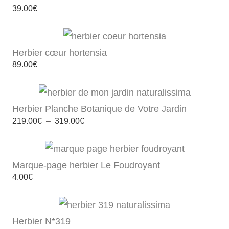
39.00
€
Herbier cœur hortensia
89.00
€
Herbier Planche Botanique de Votre Jardin
Plage
219.00
€
–
319.00
€
de
prix :
219.00€
à
319.00€
Marque-page herbier Le Foudroyant
4.00
€
Herbier N*319