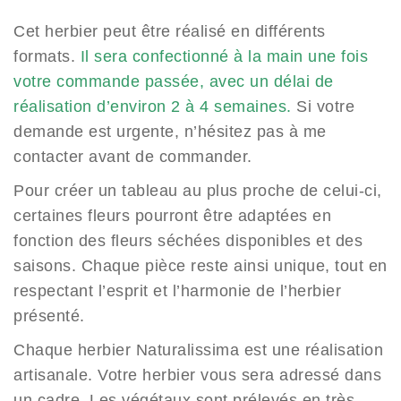
de
prix :
Cet herbier peut être réalisé en différents
85.00€
formats.
Il sera confectionné à la main une fois
à
votre commande passée, avec un délai de
659.00€
réalisation d’environ 2 à 4 semaines.
Si votre
demande est urgente, n’hésitez pas à me
contacter avant de commander.
Pour créer un tableau au plus proche de celui-ci,
certaines fleurs pourront être adaptées en
fonction des fleurs séchées disponibles et des
saisons. Chaque pièce reste ainsi unique, tout en
respectant l’esprit et l’harmonie de l’herbier
présenté.
Chaque herbier Naturalissima est une réalisation
artisanale. Votre herbier vous sera adressé dans
un cadre. Les végétaux sont prélevés en très