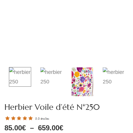
Herbier Voile d’été N*250
Plage
85.00
€
–
659.00
€