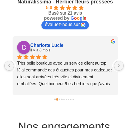
Naturalissima - Herbier fleurs pressées
5.0
Basé sur 21 avis
powered by
G
o
o
g
l
e
évaluez-nous sur
Charlotte Lucie
il y a 8 mois
 
Très belle boutique avec un service client au top 
N
!J'ai commandé des étiquettes pour mes cadeaux : 
d
t 
elles sont arrivées très vite et divinement 
f
emballées. Quel bonheur !Les herbiers que j'avais 
a
acheté lors de précédentes commandes ont tous 
r
été grandement appréciés. Succès garanti !
r
p
Nos engagements