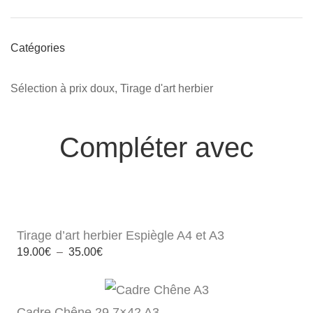
Catégories
Sélection à prix doux
,
Tirage d'art herbier
Compléter avec
Tirage d’art herbier Espiègle A4 et A3
Plage
19.00
€
–
35.00
€
de
prix :
19.00€
à
35.00€
Cadre Chêne 29,7×42 A3