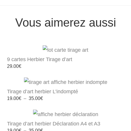
Vous aimerez aussi
9 cartes Herbier Tirage d’art
29.00
€
Tirage d’art herbier L’indompté
Plage
19.00
€
–
35.00
€
de
prix :
19.00€
à
35.00€
Tirage d’art herbier Déclaration A4 et A3
Plage
19.00
€
–
35.00
€