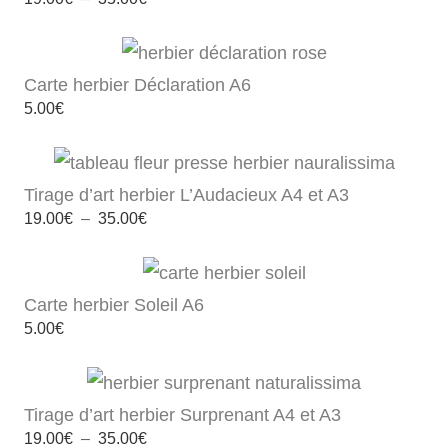
de
prix :
19.00€
à
35.00€
Carte herbier Déclaration A6
5.00
€
Tirage d’art herbier L’Audacieux A4 et A3
Plage
19.00
€
–
35.00
€
de
prix :
19.00€
à
35.00€
Carte herbier Soleil A6
5.00
€
Tirage d’art herbier Surprenant A4 et A3
Plage
19.00
€
–
35.00
€