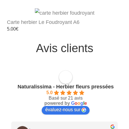
de
prix :
19.00€
à
35.00€
Carte herbier Le Foudroyant A6
5.00
€
Avis clients
Naturalissima - Herbier fleurs pressées
5.0
Basé sur 21 avis
powered by
G
o
o
g
l
e
évaluez-nous sur