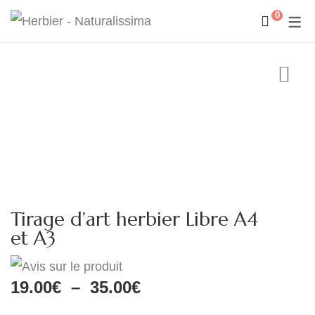
0
Tirage d’art herbier Libre A4
et A3
Plage
19.00
€
–
35.00
€
de