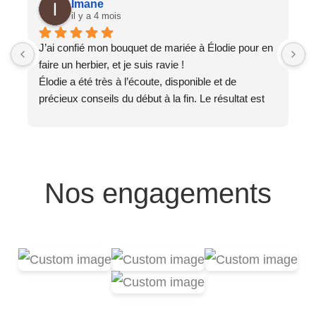
Imane
il y a 4 mois
J’ai confié mon bouquet de mariée à Élodie pour en 
T
faire un herbier, et je suis ravie !
J
Élodie a été très à l’écoute, disponible et de 
e
précieux conseils du début à la fin. Le résultat est 
e
magnifique, exactement comme je l’imaginais ✨
L
Un grand merci 🙏
c
S
Nos engagements